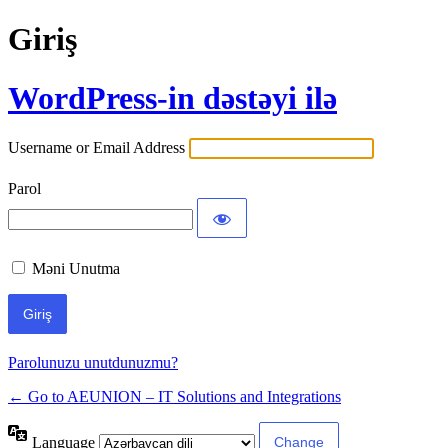
Giriş
WordPress-in dəstəyi ilə
Username or Email Address
Parol
Məni Unutma
Parolunuzu unutdunuzmu?
← Go to AEUNION – IT Solutions and Integrations
Language