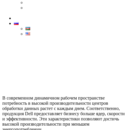
Canon
Бренд Dahua — лидер в области технологий
безопасности
Контакты
РУС
AZ
ENG
Dell
Home
>
Dell
В современном динамичном рабочем пространстве
потребность в высокой производительности центров
обработки данных растет с каждым днем. Соответственно,
продукция Dell предоставляет бизнесу больше ядер, скорости
и эффективности. Эти характеристики позволяют достичь
высокой производительности при меньшем
энергопотреблении.