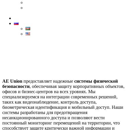
Canon
Бренд Dahua — лидер в области технологий
безопасности
Контакты
РУС
AZ
ENG
Системы физической
безопасности
Home
>
Системы физической безопасности
AE Union
предоставляет надежные
системы физической
безопасности
, обеспечивая защиту корпоративных объектов,
офисов и бизнес-центров на всех уровнях. Мы
специализируемся на интеграции современных решений,
таких как видеонаблюдение, контроль доступа,
биометрическая идентификация и мобильный доступ. Наши
системы разработаны для предотвращения
несанкционированного доступа и позволяют вести
постоянный мониторинг перемещений на территории, что
способствует защите критически важной информации и