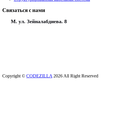
Связаться с нами
М. ул. Зейналабдиева. 8
(+994) 50 777 77 35
(+994) 12 311 02 25
office@aeunion.az
Copyright ©
CODEZILLA
2026 All Right Reserved