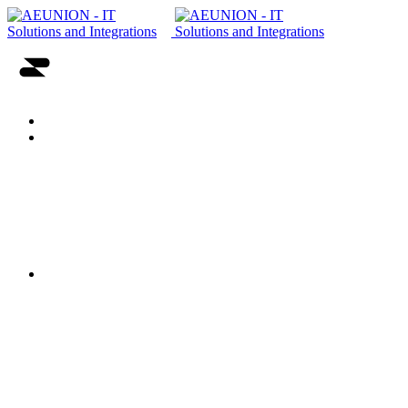
Главная
О нас
Вендоры
Карьера
Партнерство и Сертификаты
Онлайн CV
ИТ решения и Услуги
Системный интегратор
Решения для дата-центров (ЦОД)
Сетевые решения
Корпоративная IT безопасность