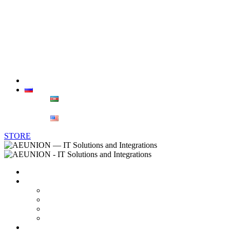
Dell
Lenovo
Canon
Бренд Dahua — лидер в области технологий безоп
Контакты
РУС
AZ
ENG
STORE
Главная
О нас
Вендоры
Карьера
Партнерство и Сертификаты
Онлайн CV
ИТ решения и Услуги