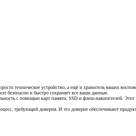
Apacer
Home
>
Apacer
просто техническое устройство, а ещё и хранитель ваших воспо
cer безопасно и быстро сохраняет все ваши данные.
льность с помощью карт памяти, SSD и флеш-накопителей. Этот 
процесс, требующий доверия. И это доверие обеспечивают проду