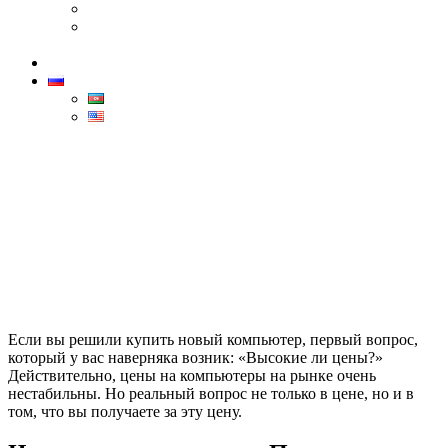
Canon
Бренд Dahua — лидер в области технологий
безопасности
Контакты
РУС
AZ
ENG
Цены на компьютеры
Home
>
Цены на компьютеры
Если вы решили купить новый компьютер, первый вопрос,
который у вас наверняка возник: «Высокие ли цены?»
Действительно, цены на компьютеры на рынке очень
нестабильны. Но реальный вопрос не только в цене, но и в
том, что вы получаете за эту цену.