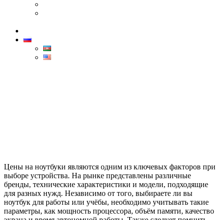
Canon
Бренд Dahua — лидер в области технологий
безопасности
Контакты
РУС
AZ
ENG
Цены на ноутбуки
Home
>
Цены на ноутбуки
Цены на ноутбуки являются одним из ключевых факторов при
выборе устройства. На рынке представлены различные
бренды, технические характеристики и модели, подходящие
для разных нужд. Независимо от того, выбираете ли вы
ноутбук для работы или учёбы, необходимо учитывать такие
параметры, как мощность процессора, объём памяти, качество
экрана и время автономной работы. Также следует помнить,