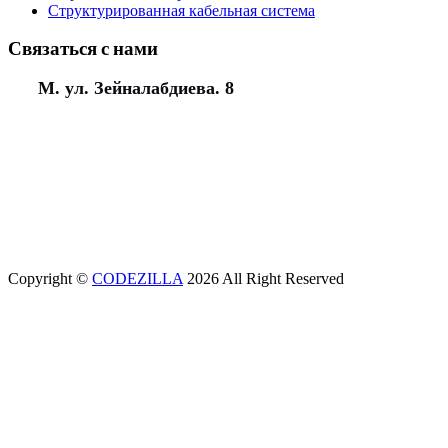
Структурированная кабельная система
Связаться с нами
М. ул. Зейналабдиева. 8
(+994) 50 777 77 35
(+994) 12 311 02 25
office@aeunion.az
Copyright ©
CODEZILLA
2026 All Right Reserved