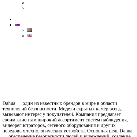
Canon
Бренд Dahua — лидер в области технологий
безопасности
Контакты
РУС
AZ
ENG
Dahua
Home
>
Dahua
Dahua — один из известных брендов в мире в области
технологий безопасности. Модели скрытых камер всегда
вызывают интерес у покупателей. Компания предлагает
своим клиентам широкий ассортимент систем наблюдения,
видеорегистраторов, сетевого оборудования и других
передовых технологических устройств. Основная цель Dahua
— обеспечение безопасности людей и учреждений, создание