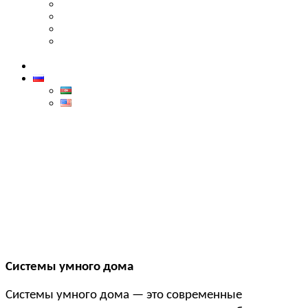
Dell
Lenovo
Canon
Бренд Dahua — лидер в области технологий
безопасности
Контакты
РУС
AZ
ENG
Системы умного дома
Home
>
Системы умного дома
Системы умного дома
Системы умного дома — это современные 