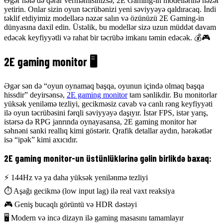
Əgər hələ də qərar verməmisinizsə, 2E Gaming-in modellərinə nəzər
yetirin. Onlar sizin oyun təcrübənizi yeni səviyyəyə qaldıracaq. İndi
təklif etdiyimiz modellərə nəzər salın və özünüzü 2E Gaming-in
dünyasına daxil edin. Üstəlik, bu modellər sizə uzun müddət davam
edəcək keyfiyyətli və rahat bir təcrübə imkanı təmin edəcək. 💰🎮
2E gaming monitor 🖥️
Əgər sən də “oyun oynamaq başqa, oyunun içində olmaq başqa
hissdir” deyirsənsə,
2E gaming monitor
tam sənlikdir. Bu monitorlar
yüksək yeniləmə tezliyi, gecikməsiz cavab və canlı rəng keyfiyyəti
ilə oyun təcrübəsini fərqli səviyyəyə daşıyır. İstər FPS, istər yarış,
istərsə də RPG janrında oynayasansa, 2E gaming monitor hər
səhnəni sanki reallıq kimi göstərir. Qrafik detallar aydın, hərəkətlər
isə “ipək” kimi axıcıdır.
2E gaming monitor-un üstünlüklərinə gəlin birlikdə baxaq:
⚡ 144Hz və ya daha yüksək yenilənmə tezliyi
⏱️ Aşağı gecikmə (low input lag) ilə real vaxt reaksiya
🎮 Geniş bucaqlı görüntü və HDR dəstəyi
🖥️ Modern və incə dizayn ilə gaming masasını tamamlayır