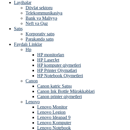
Layihələr
Dövlət sektoru
Telekommunikasiya
Bank və Maliyyə
Neft və Qaz
Satış
Korporativ satış
Pərakəndə satış
Faydalı Linklər
Hp
HP monitorları
HP LaserJet
HP komputer qiymetleri
HP Printer Qiymətləri
HP Notebook Qiymetleri
Canon
Canon katric Satışı
Canon Ink Bottle Mürəkkəbləri
Canon printer qiymetleri
Lenovo
Lenovo Monitor
Lenovo Legion
Lenovo Ideapad 9
Lenovo Komputer
Lenovo Notebook