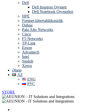
Dell
Dell Inspiron Qiymeti
Dell Notebook Qiymetleri
HPE
Fortinet kibertəhlükəsizlik
Dahua
Palo Alto Networks
Cisco
F5 Networks
TP-Link
Epson
Advantech
İntel
Sindoh
Xerox
Əlaqə
AZ
ENG
РУС
STORE
Əsas Səhifə