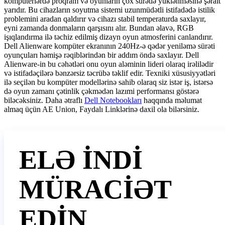
kompüterlərdə proqram və oyunların çox sürətlə yüklənməsinə şərait
yarıdır. Bu cihazların soyutma sistemi uzunmüdətli istifadədə istilik
problemini aradan qaldırır və cihazı stabil temperaturda saxlayır,
eyni zamanda donmaların qarşısını alır. Bundan əlavə, RGB
işıqlandırma ilə təchiz edilmiş dizayn oyun atmosferini canlandırır.
Dell Alienware
kompüter
ekranının 240Hz-ə qədər yeniləmə sürəti
oyunçuları həmişə rəqiblərindən bir addım öndə saxlayır. Dell
Alienware-in bu cəhətləri onu oyun aləminin lideri olaraq irəlilədir
və istifadəçilərə bənzərsiz təcrübə təklif edir. Texniki xüsusiyyətləri
ilə seçilən bu kompüter modellərinə sahib olaraq siz istər iş, istərsə
də oyun zamanı çətinlik çəkmədən lazımi performansı göstərə
biləcəksiniz. Daha ətraflı
Dell Notebookları
haqqında məlumat
almaq üçün AE Union, Faydalı Linklərinə daxil ola bilərsiniz.
ELƏ İNDİ
MÜRACİƏT
EDİN