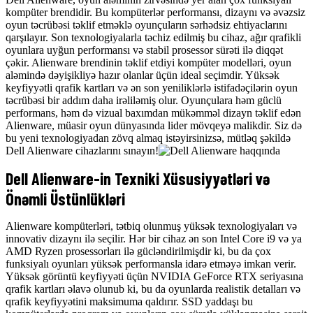
kompüter brendidir. Bu kompüterlər performansı, dizaynı və əvəzsiz
oyun təcrübəsi təklif etməklə oyunçuların sərhədsiz ehtiyaclarını
qarşılayır. Son texnologiyalarla təchiz edilmiş bu cihaz, ağır qrafikli
oyunlara uyğun performansı və stabil prosessor sürəti ilə diqqət
çəkir. Alienware brendinin təklif etdiyi kompüter modelləri, oyun
aləmində dəyişikliyə hazır olanlar üçün ideal seçimdir. Yüksək
keyfiyyətli qrafik kartları və ən son yeniliklərlə istifadəçilərin oyun
təcrübəsi bir addım daha irəliləmiş olur. Oyunçulara həm güclü
performans, həm də vizual baxımdan mükəmməl dizayn təklif edən
Alienware, müasir oyun dünyasında lider mövqeyə malikdir. Siz də
bu yeni texnologiyadan zövq almaq istəyirsinizsə, mütləq şəkildə
Dell Alienware cihazlarını sınayın!
Dell Alienware-in Texniki Xüsusiyyətləri və
Önəmli Üstünlükləri
Alienware kompüterləri, tətbiq olunmuş yüksək texnologiyaları və
innovativ dizaynı ilə seçilir. Hər bir cihaz ən son Intel Core i9 və ya
AMD Ryzen prosessorları ilə gücləndirilmişdir ki, bu da çox
funksiyalı oyunları yüksək performansla idarə etməyə imkan verir.
Yüksək görüntü keyfiyyəti üçün NVIDIA GeForce RTX seriyasına
qrafik kartları əlavə olunub ki, bu da oyunlarda realistik detalları və
qrafik keyfiyyətini maksimuma qaldırır. SSD yaddaşı bu