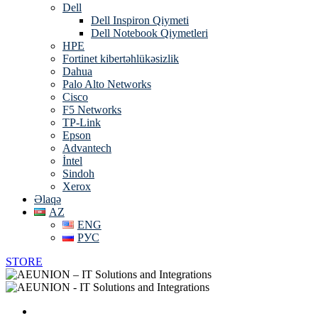
Dell
Dell Inspiron Qiymeti
Dell Notebook Qiymetleri
HPE
Fortinet kibertəhlükəsizlik
Dahua
Palo Alto Networks
Cisco
F5 Networks
TP-Link
Epson
Advantech
İntel
Sindoh
Xerox
Əlaqə
AZ
ENG
РУС
STORE
Əsas Səhifə