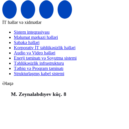
İT həllər və xidmətlər
Sistem inteqrasiyası
Məlumat mərkazi həlləri
Şəbəkə həlləri
Korporativ İT təhlükəsizlik həlləri
Audio və Video həlləri
Enerji təminatı və Soyutma sistemi
Təhlükəsizlik infrastrukturu
Tətbiq və Proqram təminatı
Strukturlaşmış kabel sistemi
Əlaqə
M. Zeynalabdıyev küç. 8
(+994) 50 777 77 35
(+994) 12 311 02 25