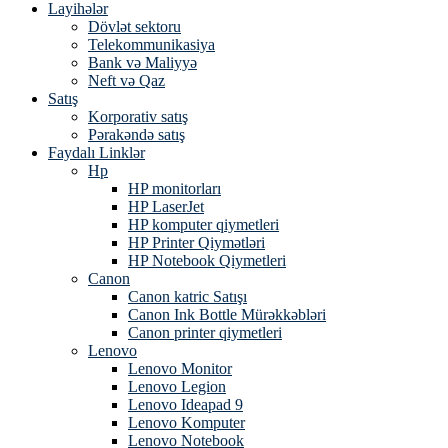
Layihələr
Dövlət sektoru
Telekommunikasiya
Bank və Maliyyə
Neft və Qaz
Satış
Korporativ satış
Pərakəndə satış
Faydalı Linklər
Hp
HP monitorları
HP LaserJet
HP komputer qiymetleri
HP Printer Qiymətləri
HP Notebook Qiymetleri
Canon
Canon katric Satışı
Canon Ink Bottle Mürəkkəbləri
Canon printer qiymetleri
Lenovo
Lenovo Monitor
Lenovo Legion
Lenovo Ideapad 9
Lenovo Komputer
Lenovo Notebook