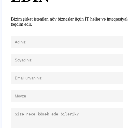
Bizim şirkət istənilən növ bizneslər üçün İT həllər və inteqrasiyal
təqdim edir.