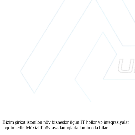
Bizim şirkət istənilən növ bizneslər üçün İT həllər və inteqrasiyalar
təqdim edir. Müxtəlif növ avadanlıqlarla təmin edə bilər.