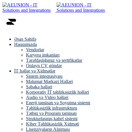
Əsas Səhifə
Haqqımızda
Vendorlar
Karyera imkanları
Tərəfdaşlığımız və sertifikatlar
Onlayn CV göndər
İT həllər və Xidmətlər
Sistem inteqrasiyası
Məlumat Mərkəzi Həlləri
Şəbəkə həlləri
Korporativ İT təhlükəsizlik həlləri
Audio və Video həlləri
Enerji təminatı və Soyutma sistemi
Təhlükəsizlik infrastrukturu
Tətbiq və Proqram təminatı
Strukturlaşmış kabel sistemi
Kiber Təhlükəsizlik Xidməti
Lisenziyaların Alınması