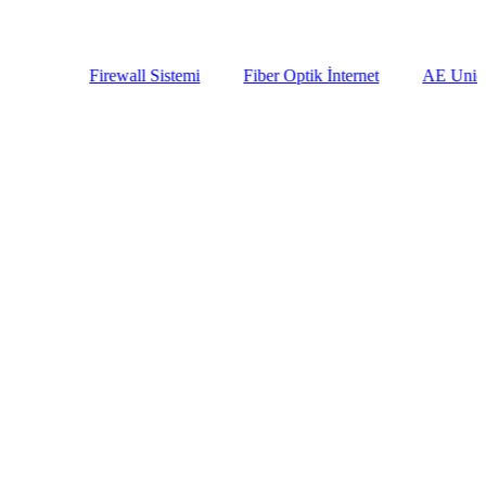
office@aeunion.az
Firewall Sistemi
Fiber Optik İnternet
AE Union ilə Ko