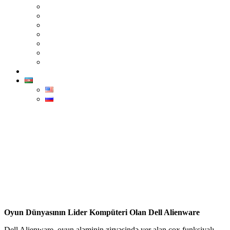
F5 Networks
TP-Link
Epson
Advantech
İntel
Sindoh
Xerox
Əlaqə
AZ
ENG
РУС
Dell Alienware
Home
>
Dell Alienware
Oyun Dünyasının Lider Kompüteri Olan Dell Alienware
Dell Alienware, oyun aləminin zirvəsində yer alan çox funksiyalı