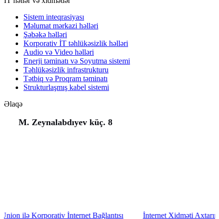
İT həllər və xidmətlər
Sistem inteqrasiyası
Məlumat mərkazi həlləri
Şəbəkə həlləri
Korporativ İT təhlükəsizlik həlləri
Audio və Video həlləri
Enerji təminatı və Soyutma sistemi
Təhlükəsizlik infrastrukturu
Tətbiq və Proqram təminatı
Strukturlaşmış kabel sistemi
Əlaqə
M. Zeynalabdıyev küç. 8
(+994) 50 777 77 35
(+994) 12 311 02 25
office@aeunion.az
rporativ İnternet Bağlantısı
İnternet Xidməti Axtarırsınız? AE Un