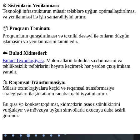
⚙️
Sistemlərin Yenilənməsi:
Texnoloji infrastrukturun müasir tələblərə uyğun optimallaşdırılması
və yenilənməsi ilə işin səmərəliliyini artırır.
📦
Proqram Təminatı:
Proqramların quraşdırılması və texniki dəstəyi ilə onların düzgün
işləməsini və yenilənməsini təmin edir.
☁️
Bulud Xidmətləri:
Bulud Texnologiyası
: Məlumatların buludda saxlanmasını və
təhlükəsizlik tədbirlərini həyata keçirərək hər yerdən çıxış imkanı
yaradır.
🚀
Rəqəmsal Transformasiya:
Müasir texnologiyalara keçid və rəqəmsal transformasiya
strategiyaları ilə şirkətlərin rəqabət qabiliyyətini artırır.
Bu qısa və konkret təqdimat, xidmətlərin əsas üstünlüklərini
vurğulayır və mövzuya uyğun simvollarla oxucuya daha təsirli
görünür.