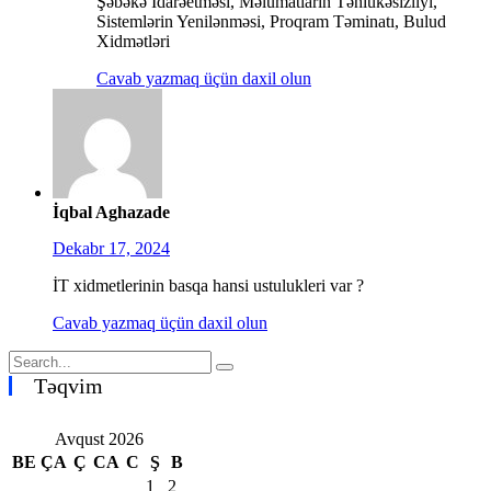
Şəbəkə İdarəetməsi, Məlumatların Təhlükəsizliyi,
Sistemlərin Yenilənməsi, Proqram Təminatı, Bulud
Xidmətləri
Cavab yazmaq üçün daxil olun
İqbal Aghazade
Dekabr 17, 2024
İT xidmetlerinin basqa hansi ustulukleri var ?
Cavab yazmaq üçün daxil olun
Təqvim
Avqust 2026
BE
ÇA
Ç
CA
C
Ş
B
1
2