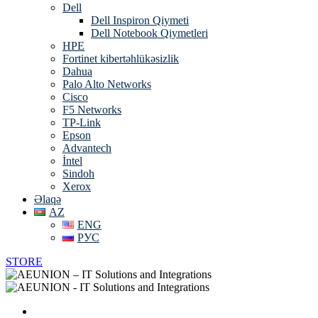
Dell
Dell Inspiron Qiymeti
Dell Notebook Qiymetleri
HPE
Fortinet kibertəhlükəsizlik
Dahua
Palo Alto Networks
Cisco
F5 Networks
TP-Link
Epson
Advantech
İntel
Sindoh
Xerox
Əlaqə
AZ
ENG
РУС
STORE
Əsas Səhifə