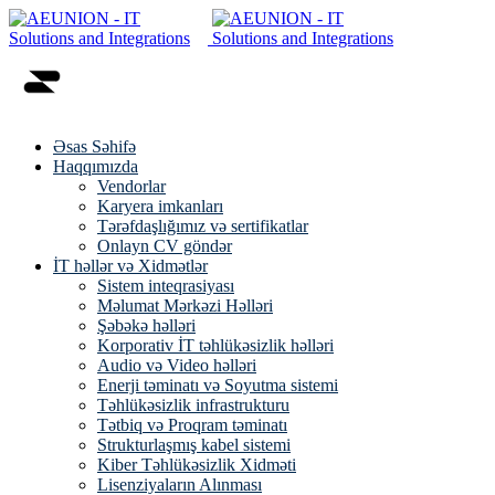
Əsas Səhifə
Haqqımızda
Vendorlar
Karyera imkanları
Tərəfdaşlığımız və sertifikatlar
Onlayn CV göndər
İT həllər və Xidmətlər
Sistem inteqrasiyası
Məlumat Mərkəzi Həlləri
Şəbəkə həlləri
Korporativ İT təhlükəsizlik həlləri
Audio və Video həlləri
Enerji təminatı və Soyutma sistemi
Təhlükəsizlik infrastrukturu
Tətbiq və Proqram təminatı
Strukturlaşmış kabel sistemi
Kiber Təhlükəsizlik Xidməti
Lisenziyaların Alınması