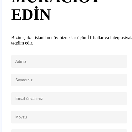
EDİN
Bizim şirkət istənilən növ bizneslər üçün İT həllər və inteqrasiyal
təqdim edir.