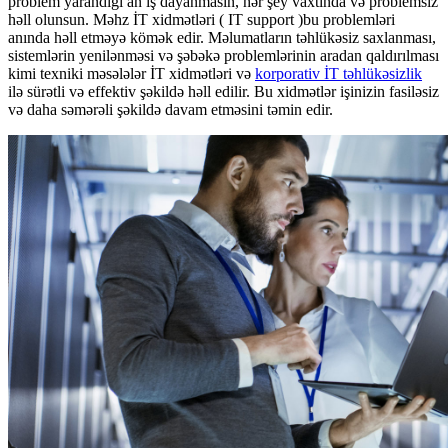
problem yarandığı an iş dayanmasın, hər şey vaxtında və problemsiz
həll olunsun. Məhz İT xidmətləri ( IT support )bu problemləri
anında həll etməyə kömək edir. Məlumatların təhlükəsiz saxlanması,
sistemlərin yenilənməsi və şəbəkə problemlərinin aradan qaldırılması
kimi texniki məsələlər İT xidmətləri və
korporativ İT təhlükəsizlik
ilə sürətli və effektiv şəkildə həll edilir. Bu xidmətlər işinizin fasiləsiz
və daha səmərəli şəkildə davam etməsini təmin edir.