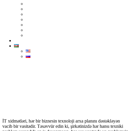
F5 Networks
TP-Link
Epson
Advantech
İntel
Sindoh
Xerox
Əlaqə
AZ
ENG
РУС
İT xidmətləri
Home
>
İT xidmətləri
İT xidmətləri
, hər bir biznesin texnoloji arxa planını dəstəkləyən
vacib bir vasitədir. Təsəvvür edin ki, şirkətinizdə hər hansı texniki