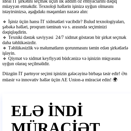
İdeal İT şirkətini seçmək üçün ilk addım öz ehtiyaclarını dəqiq
müəyyən etməkdir. Texnoloji həllərin işinizə uyğun olmasını
istəyirsinizsə, aşağıdakı məqamları nəzərə alın:
🔹 İşiniz üçün hansı İT xidmətləri vacibdir? Bulud texnologiyaları,
şəbəkə həlləri, proqram təminatı və s. arasında seçiminizi
dəqiqləşdirin.
🔹 Texniki dəstək səviyyəsi 24/7 xidmət göstərən bir şirkət seçmək
daha təhlükəsizdir.
🔹 Təhlükəsizlik və məlumatların qorunmasını təmin edən şirkətlərlə
işləyin.
🔹 Qiymət və xidmət keyfiyyəti büdcənizə və işinizin miqyasına
uyğun olaraq seçilməlidir.
Düzgün İT partnyor seçimi işinizin gələcəyinə birbaşa təsir edir! Ən
müasir və innovativ həllər üçün AE Union-a müraciət edin! 🌍
ELƏ İNDİ
MÜRACİƏT