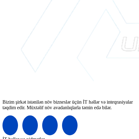
Bizim şirkət istənilən növ bizneslər üçün İT həllər və inteqrasiyalar
təqdim edir. Müxtəlif növ avadanlıqlarla təmin edə bilər.