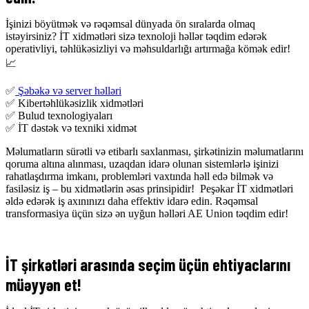
İşinizi böyütmək və rəqəmsal dünyada ön sıralarda olmaq
istəyirsiniz? İT xidmətləri sizə texnoloji həllər təqdim edərək
operativliyi, təhlükəsizliyi və məhsuldarlığı artırmağa kömək edir!
📈
✅
Şəbəkə və server həlləri
✅ Kibertəhlükəsizlik xidmətləri
✅ Bulud texnologiyaları
✅ İT dəstək və texniki xidmət
Məlumatların sürətli və etibarlı saxlanması, şirkətinizin məlumatlarını
qoruma altına alınması, uzaqdan idarə olunan sistemlərlə işinizi
rahatlaşdırma imkanı, problemləri vaxtında həll edə bilmək və
fasiləsiz iş – bu xidmətlərin əsas prinsipidir! Peşəkar İT xidmətləri
əldə edərək iş axınınızı daha effektiv idarə edin. Rəqəmsal
transformasiya üçün sizə ən uyğun həlləri AE Union təqdim edir!
İT şirkətləri arasında seçim üçün ehtiyaclarını
müəyyən et!