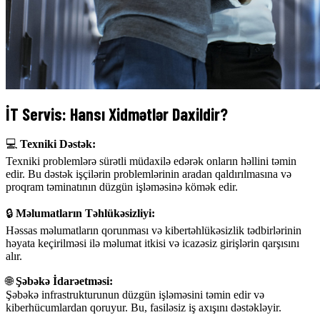
İT Servis: Hansı Xidmətlər Daxildir?
💻
Texniki Dəstək:
Texniki problemlərə sürətli müdaxilə edərək onların həllini təmin
edir. Bu dəstək işçilərin problemlərinin aradan qaldırılmasına və
proqram təminatının düzgün işləməsinə kömək edir.
🔒
Məlumatların Təhlükəsizliyi:
Həssas məlumatların qorunması və kibertəhlükəsizlik tədbirlərinin
həyata keçirilməsi ilə məlumat itkisi və icazəsiz girişlərin qarşısını
alır.
🌐
Şəbəkə İdarəetməsi:
Şəbəkə infrastrukturunun düzgün işləməsini təmin edir və
kiberhücumlardan qoruyur. Bu, fasiləsiz iş axışını dəstəkləyir.