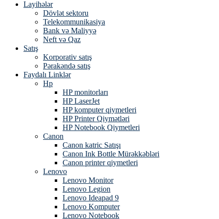
Layihələr
Dövlət sektoru
Telekommunikasiya
Bank və Maliyyə
Neft və Qaz
Satış
Korporativ satış
Pərakəndə satış
Faydalı Linklər
Hp
HP monitorları
HP LaserJet
HP komputer qiymetleri
HP Printer Qiymətləri
HP Notebook Qiymetleri
Canon
Canon katric Satışı
Canon Ink Bottle Mürəkkəbləri
Canon printer qiymetleri
Lenovo
Lenovo Monitor
Lenovo Legion
Lenovo Ideapad 9
Lenovo Komputer
Lenovo Notebook