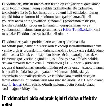
İT xidmətləri, müasir bizneslərin texnoloji ehtiyaclarını qarşılamaq
üçün təqdim olunan geniş spektrli xidmətlərdir. Bu xidmətlər,
texnologiya ilə bağlı hər hansı bir problemi həll etməkdən tutmuş,
texniki infrastrukturun idarə olunmasına qədər hərtərəfli həll
yollarını əhatə edir. Şirkətlərin gündəlik iş prosesində rastlaşdığı
texniki çətinliklər, proqram təminatının quraşdırılması və ya
yenilənməsi, məlumatların qorunması və
Kiber Təhlükəsizlik
kimi
məsələlər İT xidmətləri vasitəsilə həll olunur.
İT xidmətləri yalnız problemlərin aradan qaldırılması ilə
məhdudlaşmır, həmçinin şirkətlərin texnoloji infrastrukturunu daim
yeniləyərək iş proseslərinin daha səmərəli və təhlükəsiz şəkildə idarə
olunmasına kömək edir. İstənilən biznes üçün texnoloji dəstək və
idarəetmə çox vacibdir, çünki bu, işin fasiləsiz və effektiv şəkildə
davam etməsini təmin edir. İT xidmetleri ( İT Support ) şirkətlərin
rəqəmsal transformasiyasında mühüm rol oynayaraq, texnologiyanın
hərtərəfli istifadəsinə şərait yaradır. Məlumat təhlükəsizliyi,
sistemlərin optimallaşdırılması və istifadəçilərə texniki dəstəyin
təmin olunması bu xidmətlərin əsas məqsədləridir. AE Union olaraq
sizə
İT həlləri
təklif edirik. Ətraflı məlumat üçün bizimlə əlaqə
saxlamağınız kifayətdir.
İT xidmətləri əldə edərək işinizi daha effektiv
edin!