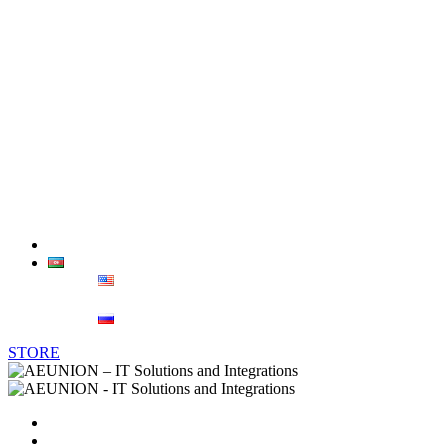
TP-Link
Epson
Advantech
İntel
Sindoh
Xerox
Əlaqə
AZ
ENG
РУС
STORE
Əsas Səhifə
Haqqımızda