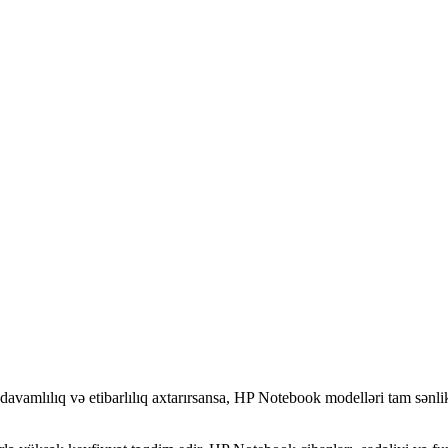
HP Notebook Qiymetleri
Home
>
HP Notebook Qiymetleri
vamlılıq və etibarlılıq axtarırsansa,
HP Notebook modelləri tam sənlikd