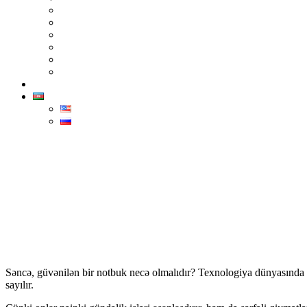
TP-Link
Epson
Advantech
İntel
Sindoh
Xerox
Əlaqə
AZ
ENG
РУС
Səncə, güvənilən bir notbuk necə olmalıdır?
Texnologiya dünyasında da
sayılır.