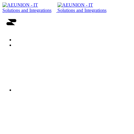
Əsas Səhifə
Haqqımızda
Vendorlar
Karyera imkanları
Tərəfdaşlığımız və sertifikatlar
Onlayn CV göndər
İT həllər və Xidmətlər
Sistem inteqrasiyası
Məlumat Mərkəzi Həlləri
Şəbəkə həlləri
Korporativ İT təhlükəsizlik həlləri