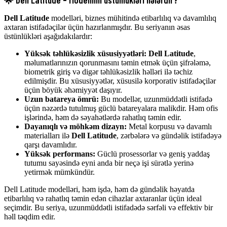
Dell Latitude
modelləri, biznes mühitində etibarlılıq və davamlılıq
axtaran istifadəçilər üçün hazırlanmışdır. Bu seriyanın əsas
üstünlükləri aşağıdakılardır:
Yüksək təhlükəsizlik xüsusiyyətləri:
Dell Latitude
,
məlumatlarınızın qorunmasını təmin etmək üçün şifrələmə,
biometrik giriş və digər təhlükəsizlik həlləri ilə təchiz
edilmişdir. Bu xüsusiyyətlər, xüsusilə korporativ istifadəçilər
üçün böyük əhəmiyyət daşıyır.
Uzun batareya ömrü:
Bu modellər, uzunmüddətli istifadə
üçün nəzərdə tutulmuş güclü batareyalara malikdir. Həm ofis
işlərində, həm də səyahətlərdə rahatlıq təmin edir.
Dayanıqlı və möhkəm dizayn:
Metal korpusu və davamlı
materialları ilə
Dell Latitude
, zərbələrə və gündəlik istifadəyə
qarşı davamlıdır.
Yüksək performans:
Güclü prosessorlar və geniş yaddaş
tutumu sayəsində eyni anda bir neçə işi sürətlə yerinə
yetirmək mümkündür.
Dell Latitude
modelləri, həm işdə, həm də gündəlik həyatda
etibarlılıq və rahatlıq təmin edən cihazlar axtaranlar üçün ideal
seçimdir. Bu seriya, uzunmüddətli istifadədə sərfəli və effektiv bir
həll təqdim edir.