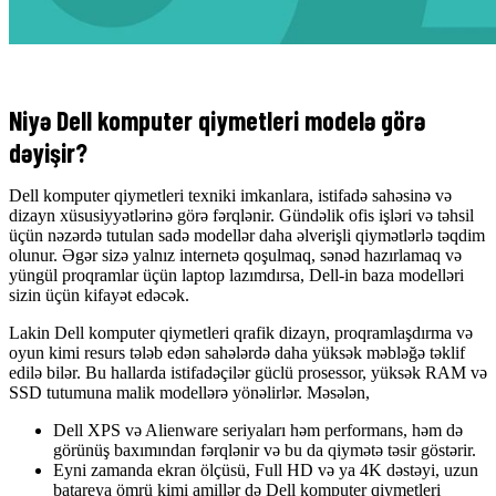
Niyə Dell komputer qiymetleri modelə görə
dəyişir?
Dell komputer qiymetleri texniki imkanlara, istifadə sahəsinə və
dizayn xüsusiyyətlərinə görə fərqlənir. Gündəlik ofis işləri və təhsil
üçün nəzərdə tutulan sadə modellər daha əlverişli qiymətlərlə təqdim
olunur. Əgər sizə yalnız internetə qoşulmaq, sənəd hazırlamaq və
yüngül proqramlar üçün laptop lazımdırsa, Dell-in baza modelləri
sizin üçün kifayət edəcək.
Lakin Dell komputer qiymetleri qrafik dizayn, proqramlaşdırma və
oyun kimi resurs tələb edən sahələrdə daha yüksək məbləğə təklif
edilə bilər. Bu hallarda istifadəçilər güclü prosessor, yüksək RAM və
SSD tutumuna malik modellərə yönəlirlər. Məsələn,
Dell XPS və Alienware seriyaları həm performans, həm də
görünüş baxımından fərqlənir və bu da qiymətə təsir göstərir.
Eyni zamanda ekran ölçüsü, Full HD və ya 4K dəstəyi, uzun
batareya ömrü kimi amillər də Dell komputer qiymetleri