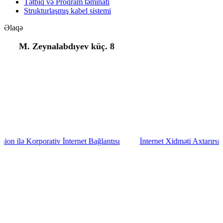
Tətbiq və Proqram təminatı
Strukturlaşmış kabel sistemi
Əlaqə
M. Zeynalabdıyev küç. 8
(+994) 50 777 77 35
(+994) 12 311 02 25
office@aeunion.az
orativ İnternet Bağlantısı
İnternet Xidməti Axtarırsınız? AE Uni