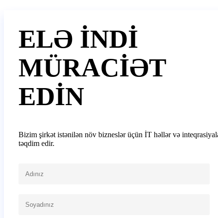
ELƏ İNDİ
MÜRACİƏT
EDİN
Bizim şirkət istənilən növ bizneslər üçün İT həllər və inteqrasiyal
təqdim edir.