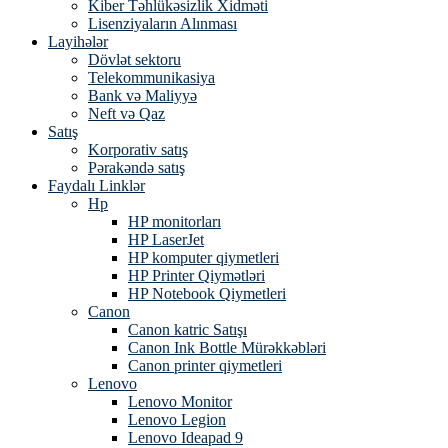
Kiber Təhlükəsizlik Xidməti
Lisenziyaların Alınması
Layihələr
Dövlət sektoru
Telekommunikasiya
Bank və Maliyyə
Neft və Qaz
Satış
Korporativ satış
Pərakəndə satış
Faydalı Linklər
Hp
HP monitorları
HP LaserJet
HP komputer qiymetleri
HP Printer Qiymətləri
HP Notebook Qiymetleri
Canon
Canon katric Satışı
Canon Ink Bottle Mürəkkəbləri
Canon printer qiymetleri
Lenovo
Lenovo Monitor
Lenovo Legion
Lenovo Ideapad 9