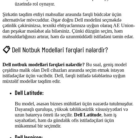
üzərində rol oynayır.
Şirkətin təqdim etdiyi məhsullar arasında fərqli büdcələr üçün
alternativlər mövcuddur. Əgər doğru Dell modelini seçməkdə
çətinlik çəkirsinizsə, texniki ehtiyaclarınıza uyğun olaraq AE Union-
dan peşəkar məsləhət ala bilərsiniz. Çünki düzgün seçim, həm
məhsuldarlığınızı artırar, həm də uzunmüddətli istifadəni təmin edər.
📋
Dell Notbuk Modelləri fərqləri nələrdir?
Dell notbuk modelləri fərqləri nələrdir?
Bu sual, geniş model
çeşidinə malik olan Dell cihazları arasında seçim etmək istəyən
istifadəçilər üçün vacibdir. Dell, fərqli istifadə tələblərinə uyğun
müxtəlif modellər təqdim edir.
Dell Latitude
:
Bu model, əsasən biznes mühitləri üçün nəzərdə tutulmuşdur.
Dayanıqlı quruluşu, yüksək təhlükəsizlik xüsusiyyətləri və
uzun batareya ömrü ilə seçilir.
Dell Latitude
, həm iş
səyahətləri, həm də gündəlik ofis istifadəçiləri üçün
mükəmməl bir seçimdir.
Dell Inspiron
: