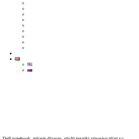
Palo Alto Networks
Cisco
F5 Networks
TP-Link
Epson
Advantech
İntel
Sindoh
Xerox
Əlaqə
AZ
ENG
РУС
Dell Notebook Qiymetleri
Home
>
Dell Notebook Qiymetleri
Dell notebook
, müasir dizaynı, güclü texniki xüsusiyyətləri və