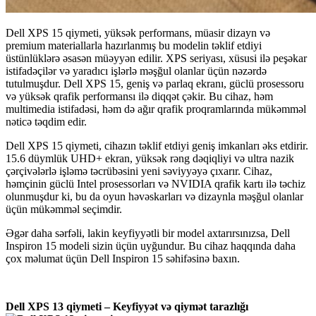
Dell XPS 15 qiymeti
, yüksək performans, müasir dizayn və
premium materiallarla hazırlanmış bu modelin təklif etdiyi
üstünlüklərə əsasən müəyyən edilir. XPS seriyası, xüsusi ilə peşəkar
istifadəçilər və yaradıcı işlərlə məşğul olanlar üçün nəzərdə
tutulmuşdur.
Dell XPS 15
, geniş və parlaq ekranı, güclü prosessoru
və yüksək qrafik performansı ilə diqqət çəkir. Bu cihaz, həm
multimedia istifadəsi, həm də ağır qrafik proqramlarında mükəmməl
nəticə təqdim edir.
Dell XPS 15 qiymeti
, cihazın təklif etdiyi geniş imkanları əks etdirir.
15.6 düymlük UHD+ ekran, yüksək rəng dəqiqliyi və ultra nazik
çərçivələrlə işləmə təcrübəsini yeni səviyyəyə çıxarır. Cihaz,
həmçinin güclü Intel prosessorları və NVIDIA qrafik kartı ilə təchiz
olunmuşdur ki, bu da oyun həvəskarları və dizaynla məşğul olanlar
üçün mükəmməl seçimdir.
Əgər daha sərfəli, lakin keyfiyyətli bir model axtarırsınızsa,
Dell
Inspiron 15
modeli sizin üçün uyğundur. Bu cihaz haqqında daha
çox məlumat üçün
Dell Inspiron 15 səhifəsinə
baxın.
Dell XPS 13 qiymeti – Keyfiyyət və qiymət tarazlığı