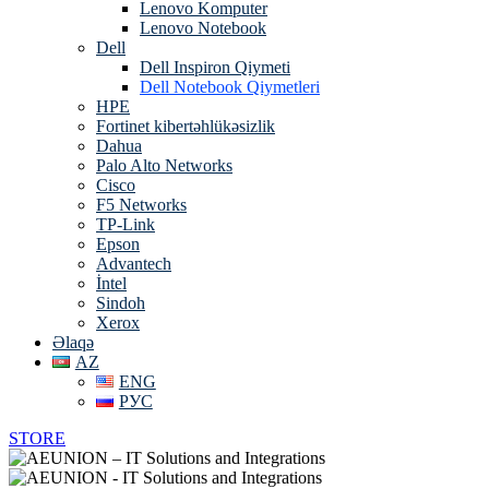
Lenovo Komputer
Lenovo Notebook
Dell
Dell Inspiron Qiymeti
Dell Notebook Qiymetleri
HPE
Fortinet kibertəhlükəsizlik
Dahua
Palo Alto Networks
Cisco
F5 Networks
TP-Link
Epson
Advantech
İntel
Sindoh
Xerox
Əlaqə
AZ
ENG
РУС
STORE