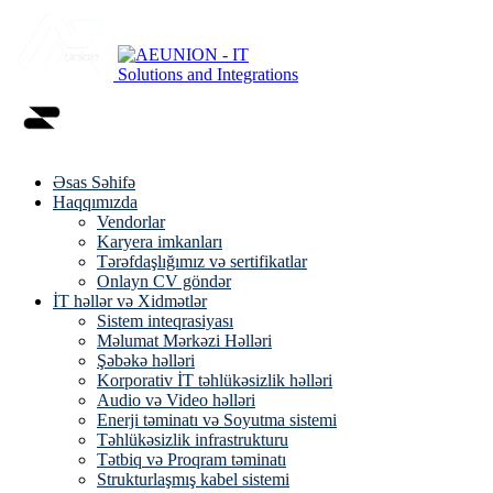
Əsas Səhifə
Haqqımızda
Vendorlar
Karyera imkanları
Tərəfdaşlığımız və sertifikatlar
Onlayn CV göndər
İT həllər və Xidmətlər
Sistem inteqrasiyası
Məlumat Mərkəzi Həlləri
Şəbəkə həlləri
Korporativ İT təhlükəsizlik həlləri
Audio və Video həlləri
Enerji təminatı və Soyutma sistemi
Təhlükəsizlik infrastrukturu
Tətbiq və Proqram təminatı
Strukturlaşmış kabel sistemi