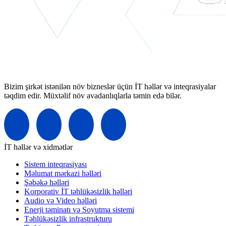
Bizim şirkət istənilən növ bizneslər üçün İT həllər və inteqrasiyalar
təqdim edir. Müxtəlif növ avadanlıqlarla təmin edə bilər.
İT həllər və xidmətlər
Sistem inteqrasiyası
Məlumat mərkazi həlləri
Şəbəkə həlləri
Korporativ İT təhlükəsizlik həlləri
Audio və Video həlləri
Enerji təminatı və Soyutma sistemi
Təhlükəsizlik infrastrukturu