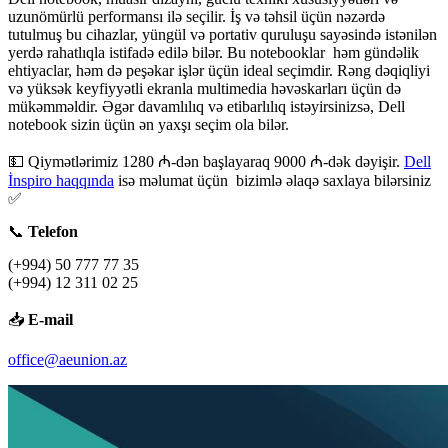
uzunömürlü performansı ilə seçilir. İş və təhsil üçün nəzərdə
tutulmuş bu cihazlar, yüngül və portativ quruluşu sayəsində istənilən
yerdə rahatlıqla istifadə edilə bilər. Bu notebooklar həm gündəlik
ehtiyaclar, həm də peşəkar işlər üçün ideal seçimdir. Rəng dəqiqliyi
və yüksək keyfiyyətli ekranla multimedia həvəskarları üçün də
mükəmməldir. Əgər davamlılıq və etibarlılıq istəyirsinizsə,
Dell
notebook
sizin üçün ən yaxşı seçim ola bilər.
💵 Qiymətlərimiz 1280 ₼-dən başlayaraq 9000 ₼-dək dəyişir.
Dell
İnspiro haqqında
isə məlumat üçün bizimlə əlaqə saxlaya bilərsiniz
✅
📞
Telefon
(+994) 50 777 77 35
(+994) 12 311 02 25
📥
E-mail
office@aeunion.az