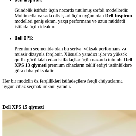
Gündəlik istifadə üçün nəzərdə tutulmuş sərfəli modellərdir.
Multimedia və sadə ofis işləri üçün uyğun olan
Dell Inspiron
modelləri geniş ekran, yaxşı performans və uzun müddətli
istifadə üçün idealdır.
Dell XPS
:
Premium seqmentdə olan bu seriya, yüksək performans və
müasir dizaynla fərqlənir. Xüsusilə yaradıcı işlər və yüksək
qrafik gücü tələb edən istifadəçilər üçün nəzərdə tutulub.
Dell
XPS 13 qiymeti
premium cihazların təklif etdiyi üstünlüklərə
görə daha yüksəkdir.
Hər bir modelin öz fərqlilikləri istifadəçilərə fərqli ehtiyaclarına
uyğun cihaz seçmək imkanı yaradır.
Dell XPS 15 qiymeti