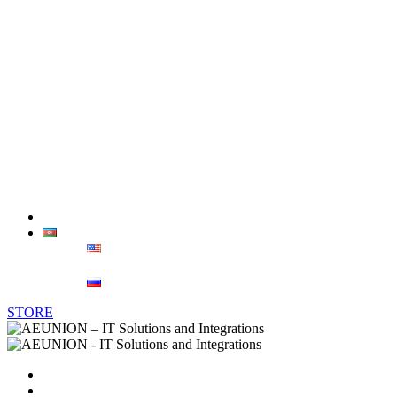
TP-Link
Epson
Advantech
İntel
Sindoh
Xerox
Əlaqə
AZ
ENG
РУС
STORE
Əsas Səhifə
Haqqımızda