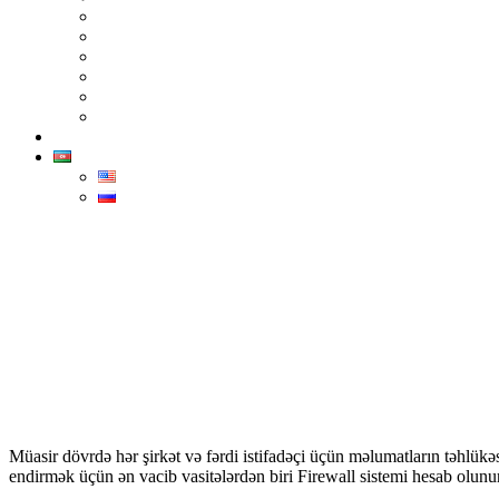
TP-Link
Epson
Advantech
İntel
Sindoh
Xerox
Əlaqə
AZ
ENG
РУС
Müasir dövrdə hər şirkət və fərdi istifadəçi üçün məlumatların təhlükə
endirmək üçün ən vacib vasitələrdən biri Firewall sistemi hesab olunur