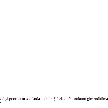
Firewall Sistemi
Home
>
Firewall Sistemi
sizliyi prioritet məsələlərdən biridir. Şəbəkə infrastrukturu gücləndiri
.