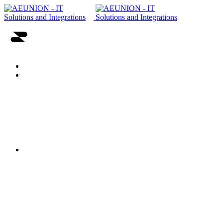
Əsas Səhifə
Haqqımızda
Vendorlar
Karyera imkanları
Tərəfdaşlığımız və sertifikatlar
Onlayn CV göndər
İT həllər və Xidmətlər
Sistem inteqrasiyası
Məlumat Mərkəzi Həlləri
Şəbəkə həlləri
Korporativ İT təhlükəsizlik həlləri